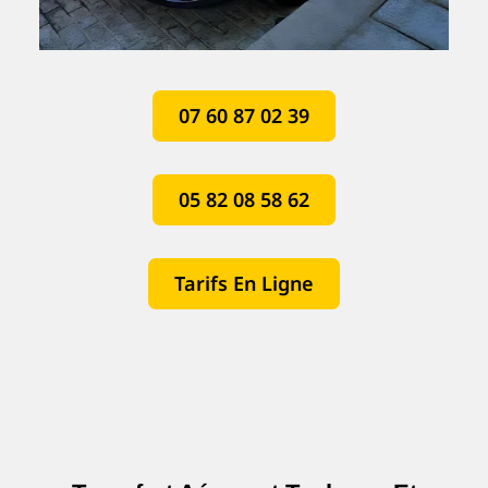
07 60 87 02 39
05 82 08 58 62
Tarifs En Ligne